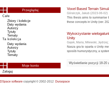
Voxel Based Terrain Simula
Przeglądaj
Góralczyk, Jakub
(
2023-06-02
)
Całe
This thesis aims to summarise 
Zbiory i kolekcje
these concepts in Unity (ver. 20
Daty wydania
Autorzy
Tytuły
Wykorzystanie wielogatu
Tematy
Unity
Ta kolekcja
Gajek, Maria
;
Milewski, Jędrzej
Daty wydania
Nasza gra to oparta o Unity me
Autorzy
Tytuły
sposób humorystyczny, a system
Tematy
Wyświetlanie pozycji 18-20 
Moje konto
Zaloguj
DSpace software
copyright © 2002-2012
Duraspace