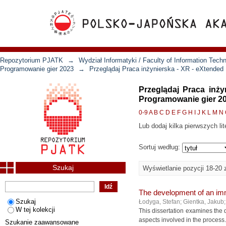
Repozytorium PJATK
→
Wydział Informatyki / Faculty of Information Tech
Programowanie gier 2023
→
Przeglądaj Praca inżynierska - XR - eXtended
Przeglądaj Praca inż
Programowanie gier 20
0-9
A
B
C
D
E
F
G
H
I
J
K
L
M
N
Lub dodaj kilka pierwszych lit
Sortuj według:
Szukaj
Wyświetlanie pozycji 18-20 
The development of an imm
Szukaj
Łodyga, Stefan
;
Gientka, Jakub
W tej kolekcji
This dissertation examines the
aspects involved in the process. 
Szukanie zaawansowane