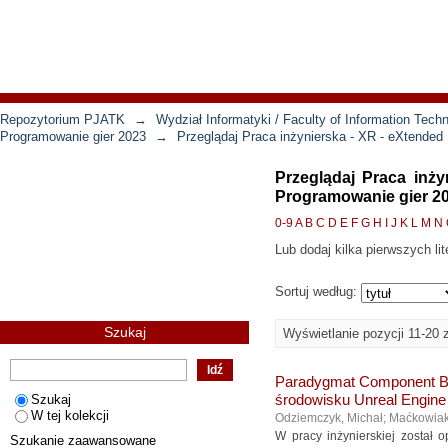
Repozytorium PJATK
→
Wydział Informatyki / Faculty of Information Tech
Programowanie gier 2023
→
Przeglądaj Praca inżynierska - XR - eXtended
Przeglądaj Praca inż
Programowanie gier 20
0-9
A
B
C
D
E
F
G
H
I
J
K
L
M
N
Lub dodaj kilka pierwszych lit
Sortuj według:
Szukaj
Wyświetlanie pozycji 11-20 
Paradygmat Component Bas
Szukaj
środowisku Unreal Engine
W tej kolekcji
Odziemczyk, Michał
;
Maćkowiak
W pracy inżynierskiej został
Szukanie zaawansowane