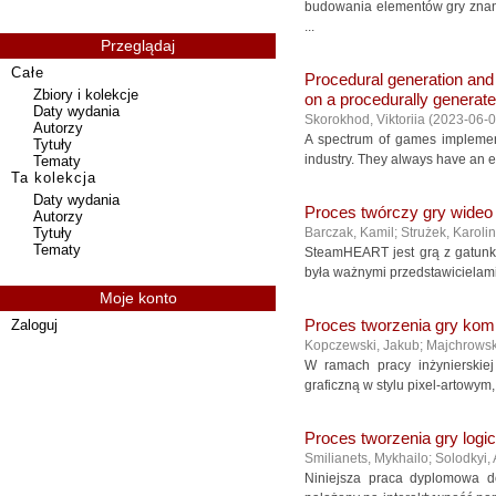
budowania elementów gry znane
...
Przeglądaj
Całe
Procedural generation and
Zbiory i kolekcje
on a procedurally generat
Daty wydania
Skorokhod, Viktoriia
(
2023-06-
Autorzy
A spectrum of games implement
Tytuły
industry. They always have an el
Tematy
Ta kolekcja
Daty wydania
Proces twórczy gry wideo
Autorzy
Tytuły
Barczak, Kamil
;
Strużek, Karoli
Tematy
SteamHEART jest grą z gatunk
była ważnymi przedstawicielami g
Moje konto
Zaloguj
Proces tworzenia gry komp
Kopczewski, Jakub
;
Majchrowsk
W ramach pracy inżynierskie
graficzną w stylu pixel-artowym
Proces tworzenia gry logi
Smilianets, Mykhailo
;
Solodkyi,
Niniejsza praca dyplomowa do