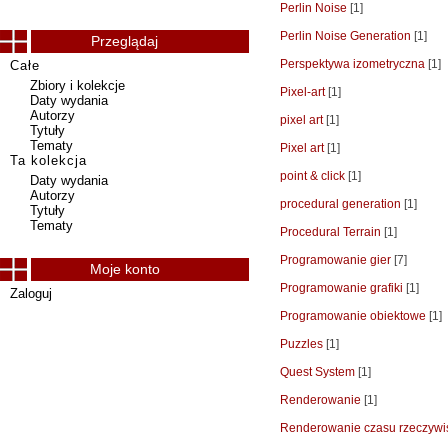
Perlin Noise
[1]
Perlin Noise Generation
[1]
Przeglądaj
Perspektywa izometryczna
[1]
Całe
Zbiory i kolekcje
Pixel-art
[1]
Daty wydania
Autorzy
pixel art
[1]
Tytuły
Tematy
Pixel art
[1]
Ta kolekcja
point & click
[1]
Daty wydania
Autorzy
procedural generation
[1]
Tytuły
Tematy
Procedural Terrain
[1]
Programowanie gier
[7]
Moje konto
Programowanie grafiki
[1]
Zaloguj
Programowanie obiektowe
[1]
Puzzles
[1]
Quest System
[1]
Renderowanie
[1]
Renderowanie czasu rzeczywi