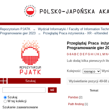
Repozytorium PJATK
→
Wydział Informatyki / Faculty of Information Tech
Programowanie gier 2023
→
Przeglądaj Praca inżynierska - XR - eXtended
Przeglądaj Praca inż
Programowanie gier 2
0-9
A
B
C
D
E
F
G
H
I
J
K
L
M
N
Lub dodaj kilka pierwszych lit
Kolejność:
Wyni
Szukaj
Wyświetlanie pozycji 49-68 
Temat
Szukaj
Pandas
[2]
W tej kolekcji
Path finding
[1]
Szukanie zaawansowane