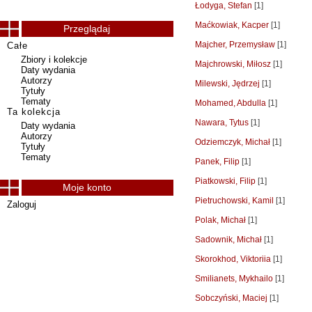
Łodyga, Stefan
[1]
Maćkowiak, Kacper
[1]
Przeglądaj
Majcher, Przemysław
[1]
Całe
Zbiory i kolekcje
Majchrowski, Miłosz
[1]
Daty wydania
Autorzy
Milewski, Jędrzej
[1]
Tytuły
Tematy
Mohamed, Abdulla
[1]
Ta kolekcja
Nawara, Tytus
[1]
Daty wydania
Autorzy
Odziemczyk, Michał
[1]
Tytuły
Tematy
Panek, Filip
[1]
Piatkowski, Filip
[1]
Moje konto
Pietruchowski, Kamil
[1]
Zaloguj
Polak, Michał
[1]
Sadownik, Michał
[1]
Skorokhod, Viktoriia
[1]
Smilianets, Mykhailo
[1]
Sobczyński, Maciej
[1]