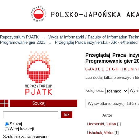
Repozytorium PJATK
→
Wydział Informatyki / Faculty of Information Tech
Programowanie gier 2023
→
Przeglądaj Praca inżynierska - XR - eXtended
Przeglądaj Praca inż
Programowanie gier 2
0-9
A
B
C
D
E
F
G
H
I
J
K
L
M
N
Lub dodaj kilka pierwszych lit
Kolejność:
Wyni
Szukaj
Wyświetlanie pozycji 18-37 
Autor
Szukaj
Licznerski, Julian
[1]
W tej kolekcji
Lishchuk, Viktor
[1]
Szukanie zaawansowane