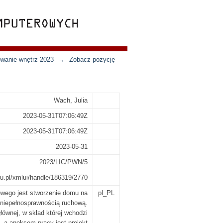
owanie wnętrz 2023
→
Zobacz pozycję
Wach, Julia
2023-05-31T07:06:49Z
2023-05-31T07:06:49Z
2023-05-31
2023/LIC/PWN/5
edu.pl/xmlui/handle/186319/2770
wego jest stworzenie domu na
pl_PL
niepełnosprawnością ruchową.
łównej, w skład której wchodzi
, a aneksem pracy jest projekt