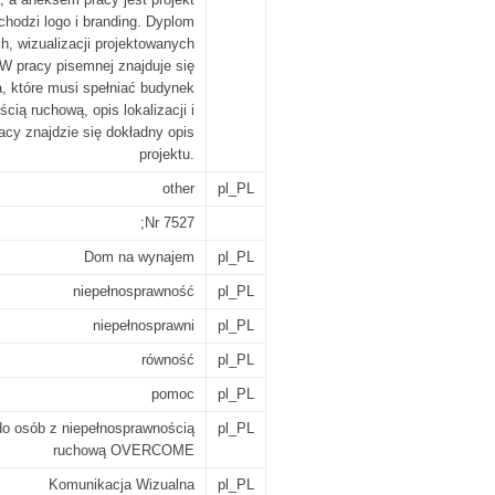
wchodzi logo i branding. Dyplom
h, wizualizacji projektowanych
 W pracy pisemnej znajduje się
, które musi spełniać budynek
ią ruchową, opis lokalizacji i
acy znajdzie się dokładny opis
projektu.
other
pl_PL
;Nr 7527
Dom na wynajem
pl_PL
niepełnosprawność
pl_PL
niepełnosprawni
pl_PL
równość
pl_PL
pomoc
pl_PL
o osób z niepełnosprawnością
pl_PL
ruchową OVERCOME
Komunikacja Wizualna
pl_PL