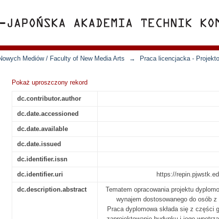
Nowych Mediów / Faculty of New Media Arts
→
Praca licencjacka - Projekt
Pokaż uproszczony rekord
dc.contributor.author
dc.date.accessioned
dc.date.available
dc.date.issued
dc.identifier.issn
dc.identifier.uri
https://repin.pjwstk.
dc.description.abstract
Tematem opracowania projektu dyplomo
wynajem dostosowanego do osób z 
Praca dyplomowa składa się z części g
zaprojektowanie budynku i jego wnętrza