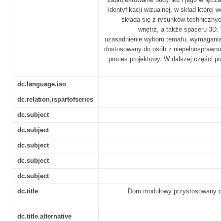
identyfikacji wizualnej, w skład której 
składa się z rysunków technicznyc
wnętrz, a także spaceru 3D.
uzasadnienie wyboru tematu, wymagania
dostosowany do osób z niepełnosprawnośc
proces projektowy. W dalszej części pr
dc.language.iso
dc.relation.ispartofseries
dc.subject
dc.subject
dc.subject
dc.subject
dc.subject
dc.title
Dom modułowy przystosowany d
dc.title.alternative