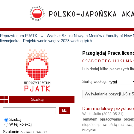
Repozytorium PJATK
→
Wydział Sztuki Nowych Mediów / Faculty of New 
licencjacka - Projektowanie wnętrz 2023 według tytułu
Przeglądaj Praca licen
0-9
A
B
C
D
E
F
G
H
I
J
K
L
M
N
Lub dodaj kilka pierwszych lit
Sortuj według:
Wyświetlanie pozycji 1-5 z 5
Szukaj
Dom modułowy przystoso
Wach, Julia
(
2023-05-31
)
Szukaj
Tematem opracowania proje
W tej kolekcji
niepełnosprawnością ruchową. 
budynku ...
Szukanie zaawansowane