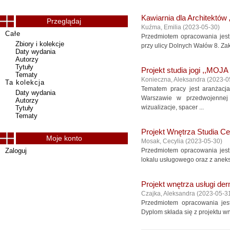
Kawiarnia dla Architektów
Przeglądaj
Kuźma, Emilia
(
2023-05-30
)
Całe
Przedmiotem opracowania jest 
Zbiory i kolekcje
przy ulicy Dolnych Wałów 8. Za
Daty wydania
Autorzy
Tytuły
Projekt studia jogi ,,MO
Tematy
Konieczna, Aleksandra
(
2023-0
Ta kolekcja
Tematem pracy jest aranżacj
Daty wydania
Warszawie w przedwojennej 
Autorzy
wizualizacje, spacer ...
Tytuły
Tematy
Projekt Wnętrza Studia C
Moje konto
Mosak, Cecylia
(
2023-05-30
)
Zaloguj
Przedmiotem opracowania jest 
lokalu usługowego oraz z aneks
Projekt wnętrza usługi de
Czajka, Aleksandra
(
2023-05-3
Przedmiotem opracowania jes
Dyplom składa się z projektu wn