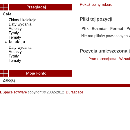
Pokaż pełny rekord
Przeglądaj
Całe
Pliki tej pozycji
Zbiory i kolekcje
Daty wydania
Autorzy
Plik
Rozmiar
Format
P
Tytuły
Nie ma plików powiązanych z
Tematy
Ta kolekcja
Daty wydania
Pozycja umieszczona j
Autorzy
Tytuły
Praca licencjacka - Wizua
Tematy
Moje konto
Zaloguj
DSpace software
copyright © 2002-2012
Duraspace