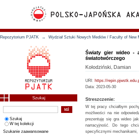
Repozytorium PJATK
→
Wydział Sztuki Nowych Mediów / Faculty of New 
Światy gier wideo -
światotwórczego
Kołodziński, Damian
URI:
https://repin.pjwstk.edu
Data:
2023-05-30
Szukaj
Streszczenie:
W tej pracy chciałbym pochy
możliwości na nie odpowied
Szukaj
prezentuję się gra wideo j
W tej kolekcji
narracyjność. Do tego chci
Szukanie zaawansowane
specyficznymi mechanikami, 