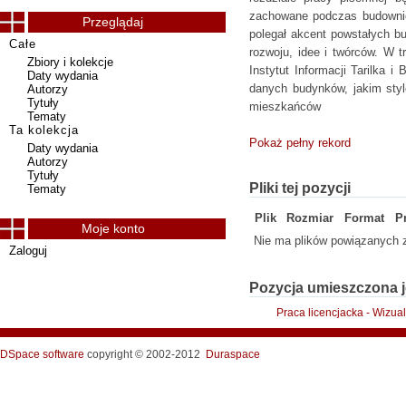
zachowane podczas budownict
Przeglądaj
polegał akcent powstałych bu
Całe
rozwoju, idee i twórców. W t
Zbiory i kolekcje
Instytut Informacji Tarilka 
Daty wydania
danych budynków, jakim styl
Autorzy
Tytuły
mieszkańców
Tematy
Ta kolekcja
Pokaż pełny rekord
Daty wydania
Autorzy
Tytuły
Pliki tej pozycji
Tematy
Plik
Rozmiar
Format
P
Moje konto
Nie ma plików powiązanych z
Zaloguj
Pozycja umieszczona j
Praca licencjacka - Wizua
DSpace software
copyright © 2002-2012
Duraspace