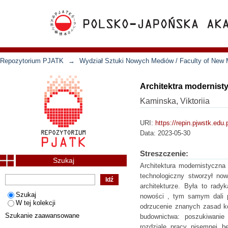
Repozytorium PJATK
→
Wydział Sztuki Nowych Mediów / Faculty of New 
Architektra modernist
Kaminska, Viktoriia
URI:
https://repin.pjwstk.edu
Data:
2023-05-30
Streszczenie:
Szukaj
Architektura modernistyczna 
technologiczny stworzył now
architekturze. Była to rad
Szukaj
nowości , tym samym dali p
W tej kolekcji
odrzucenie znanych zasad ko
Szukanie zaawansowane
budownictwa: poszukiwanie
rozdziale pracy pisemnej b