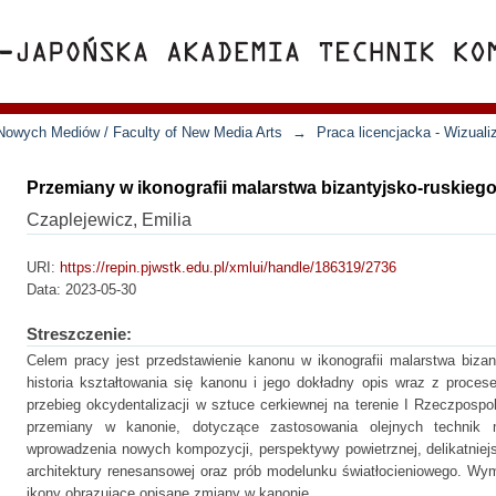
Nowych Mediów / Faculty of New Media Arts
→
Praca licencjacka - Wizuali
Przemiany w ikonografii malarstwa bizantyjsko-ruskieg
Czaplejewicz, Emilia
URI:
https://repin.pjwstk.edu.pl/xmlui/handle/186319/2736
Data:
2023-05-30
Streszczenie:
Celem pracy jest przedstawienie kanonu w ikonografii malarstwa bizan
historia kształtowania się kanonu i jego dokładny opis wraz z proc
przebieg okcydentalizacji w sztuce cerkiewnej na terenie I Rzeczpospo
przemiany w kanonie, dotyczące zastosowania olejnych technik 
wprowadzenia nowych kompozycji, perspektywy powietrznej, delikatni
architektury renesansowej oraz prób modelunku światłocieniowego. Wym
ikony obrazujące opisane zmiany w kanonie.