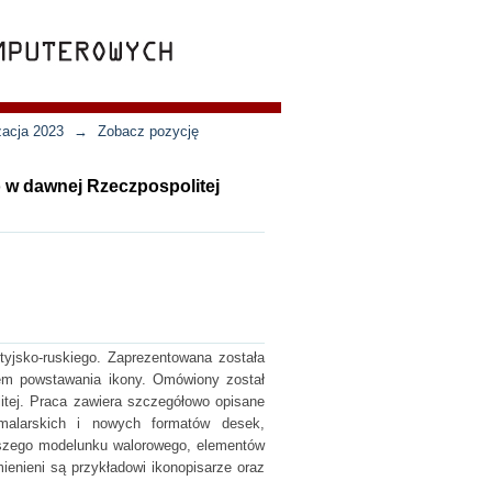
zacja 2023
→
Zobacz pozycję
o w dawnej Rzeczpospolitej
tyjsko-ruskiego. Zaprezentowana została
esem powstawania ikony. Omówiony został
litej. Praca zawiera szczegółowo opisane
malarskich i nowych formatów desek,
ejszego modelunku walorowego, elementów
ienieni są przykładowi ikonopisarze oraz