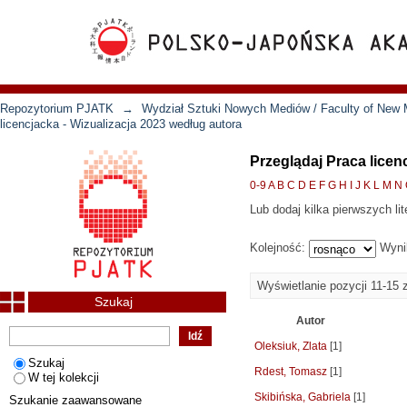
Repozytorium PJATK
→
Wydział Sztuki Nowych Mediów / Faculty of New 
licencjacka - Wizualizacja 2023 według autora
Przeglądaj Praca licen
0-9
A
B
C
D
E
F
G
H
I
J
K
L
M
N
Lub dodaj kilka pierwszych lit
Kolejność:
Wyni
Wyświetlanie pozycji 11-15 
Szukaj
Autor
Oleksiuk, Zlata
[1]
Szukaj
Rdest, Tomasz
[1]
W tej kolekcji
Skibińska, Gabriela
[1]
Szukanie zaawansowane