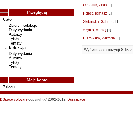
Oleksiuk, Zlata
[1]
Przeglądaj
Rdest, Tomasz
[1]
Całe
Skibińska, Gabriela
[1]
Zbiory i kolekcje
Daty wydania
Szytko, Maciej
[1]
Autorzy
Ulatowska, Wiktoria
[1]
Tytuły
Tematy
Ta kolekcja
Wyświetlanie pozycji 8-15 z
Daty wydania
Autorzy
Tytuły
Tematy
Moje konto
Zaloguj
DSpace software
copyright © 2002-2012
Duraspace