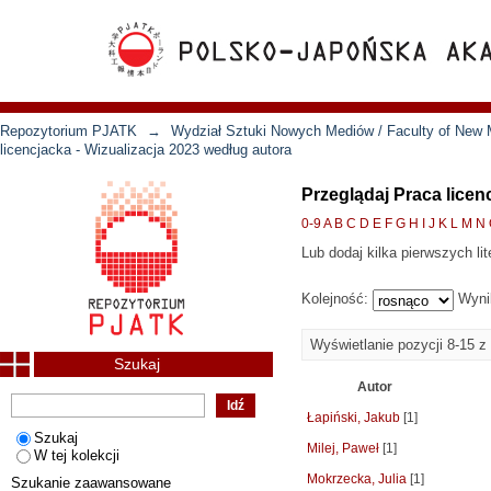
Repozytorium PJATK
→
Wydział Sztuki Nowych Mediów / Faculty of New 
licencjacka - Wizualizacja 2023 według autora
Przeglądaj Praca licen
0-9
A
B
C
D
E
F
G
H
I
J
K
L
M
N
Lub dodaj kilka pierwszych lit
Kolejność:
Wyni
Wyświetlanie pozycji 8-15 z
Szukaj
Autor
Łapiński, Jakub
[1]
Szukaj
Milej, Paweł
[1]
W tej kolekcji
Mokrzecka, Julia
[1]
Szukanie zaawansowane