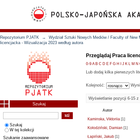
Repozytorium PJATK
→
Wydział Sztuki Nowych Mediów / Faculty of New 
licencjacka - Wizualizacja 2023 według autora
Przeglądaj Praca licen
0-9
A
B
C
D
E
F
G
H
I
J
K
L
M
N
Lub dodaj kilka pierwszych lit
Kolejność:
Wyni
Wyświetlanie pozycji 6-15 z
Szukaj
Autor
Kaminska, Viktoriia
[1]
Szukaj
Kołodziński, Damian
[1]
W tej kolekcji
Łapiński, Jakub
[1]
Szukanie zaawansowane