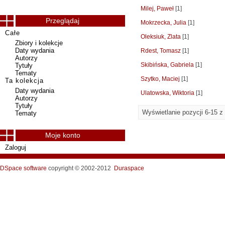
Milej, Paweł
[1]
Przeglądaj
Mokrzecka, Julia
[1]
Całe
Oleksiuk, Zlata
[1]
Zbiory i kolekcje
Daty wydania
Rdest, Tomasz
[1]
Autorzy
Skibińska, Gabriela
[1]
Tytuły
Tematy
Szytko, Maciej
[1]
Ta kolekcja
Daty wydania
Ulatowska, Wiktoria
[1]
Autorzy
Tytuły
Wyświetlanie pozycji 6-15 z
Tematy
Moje konto
Zaloguj
DSpace software
copyright © 2002-2012
Duraspace