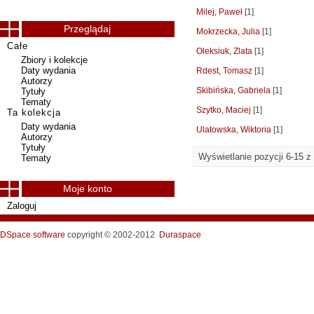
Milej, Paweł
[1]
Przeglądaj
Mokrzecka, Julia
[1]
Całe
Oleksiuk, Zlata
[1]
Zbiory i kolekcje
Daty wydania
Rdest, Tomasz
[1]
Autorzy
Skibińska, Gabriela
[1]
Tytuły
Tematy
Szytko, Maciej
[1]
Ta kolekcja
Daty wydania
Ulatowska, Wiktoria
[1]
Autorzy
Tytuły
Wyświetlanie pozycji 6-15 z
Tematy
Moje konto
Zaloguj
DSpace software
copyright © 2002-2012
Duraspace