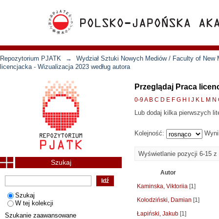
Repozytorium PJATK
→
Wydział Sztuki Nowych Mediów / Faculty of New 
licencjacka - Wizualizacja 2023 według autora
Przeglądaj Praca licen
0-9
A
B
C
D
E
F
G
H
I
J
K
L
M
N
Lub dodaj kilka pierwszych lit
Kolejność:
Wyni
Wyświetlanie pozycji 6-15 z
Szukaj
Autor
Kaminska, Viktoriia
[1]
Szukaj
Kołodziński, Damian
[1]
W tej kolekcji
Łapiński, Jakub
[1]
Szukanie zaawansowane