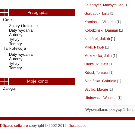
Falandysz, Maksymilian
[1]
Przeglądaj
Gorbatiuk, Lina
[1]
Całe
Kaminska, Viktoriia
[1]
Zbiory i kolekcje
Daty wydania
Kołodziński, Damian
[1]
Autorzy
Łapiński, Jakub
[1]
Tytuły
Tematy
Milej, Paweł
[1]
Ta kolekcja
Daty wydania
Mokrzecka, Julia
[1]
Autorzy
Tytuły
Oleksiuk, Zlata
[1]
Tematy
Rdest, Tomasz
[1]
Moje konto
Skibińska, Gabriela
[1]
Zaloguj
Szytko, Maciej
[1]
Ulatowska, Wiktoria
[1]
Wyświetlanie pozycji 1-15 z
DSpace software
copyright © 2002-2012
Duraspace