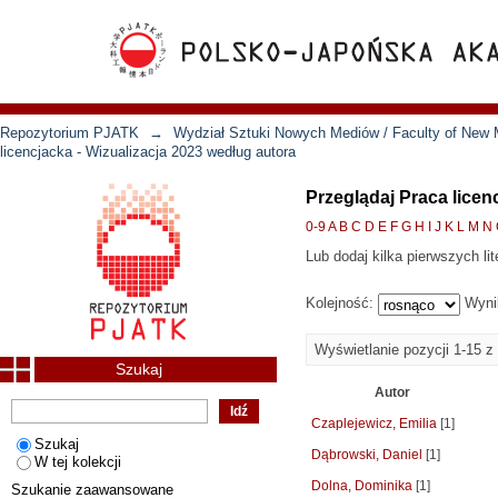
Repozytorium PJATK
→
Wydział Sztuki Nowych Mediów / Faculty of New 
licencjacka - Wizualizacja 2023 według autora
Przeglądaj Praca licen
0-9
A
B
C
D
E
F
G
H
I
J
K
L
M
N
Lub dodaj kilka pierwszych lit
Kolejność:
Wyni
Wyświetlanie pozycji 1-15 z
Szukaj
Autor
Czaplejewicz, Emilia
[1]
Szukaj
Dąbrowski, Daniel
[1]
W tej kolekcji
Dolna, Dominika
[1]
Szukanie zaawansowane