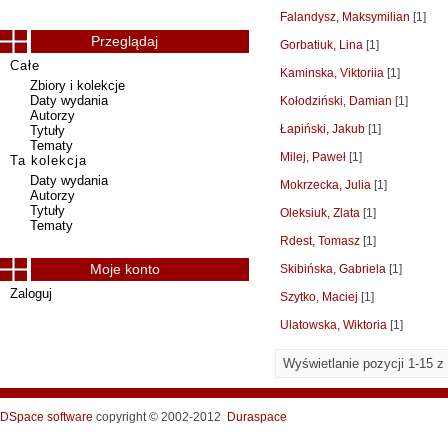
Falandysz, Maksymilian
[1]
Przeglądaj
Gorbatiuk, Lina
[1]
Całe
Kaminska, Viktoriia
[1]
Zbiory i kolekcje
Daty wydania
Kołodziński, Damian
[1]
Autorzy
Łapiński, Jakub
[1]
Tytuły
Tematy
Milej, Paweł
[1]
Ta kolekcja
Daty wydania
Mokrzecka, Julia
[1]
Autorzy
Tytuły
Oleksiuk, Zlata
[1]
Tematy
Rdest, Tomasz
[1]
Moje konto
Skibińska, Gabriela
[1]
Zaloguj
Szytko, Maciej
[1]
Ulatowska, Wiktoria
[1]
Wyświetlanie pozycji 1-15 z
DSpace software
copyright © 2002-2012
Duraspace