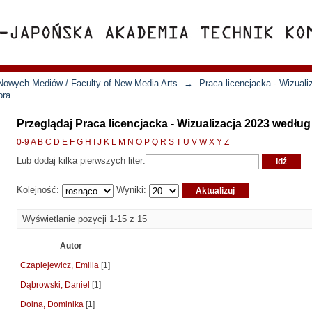
Nowych Mediów / Faculty of New Media Arts
→
Praca licencjacka - Wizuali
ora
Przeglądaj Praca licencjacka - Wizualizacja 2023 według
0-9
A
B
C
D
E
F
G
H
I
J
K
L
M
N
O
P
Q
R
S
T
U
V
W
X
Y
Z
Lub dodaj kilka pierwszych liter:
Kolejność:
Wyniki:
Wyświetlanie pozycji 1-15 z 15
Autor
Czaplejewicz, Emilia
[1]
Dąbrowski, Daniel
[1]
Dolna, Dominika
[1]