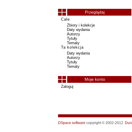
Przeglądaj
Całe
Zbiory i kolekcje
Daty wydania
Autorzy
Tytuły
Tematy
Ta kolekcja
Daty wydania
Autorzy
Tytuły
Tematy
Moje konto
Zaloguj
DSpace software
copyright © 2002-2012
Dur