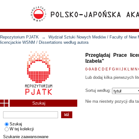
Repozytorium PJATK
→
Wydział Sztuki Nowych Mediów / Faculty of New 
licencjackie WSNM / Dissertations według autora
Przeglądaj Prace lic
Izabela"
0-9
A
B
C
D
E
F
G
H
I
J
K
L
M
N
Lub dodaj kilka pierwszych lit
Sortuj według:
Nie ma niestety pozycji dla t
Szukaj
Szukaj
W tej kolekcji
Szukanie zaawansowane