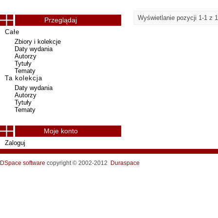
Wyświetlanie pozycji 1-1 z 1
Przeglądaj
Całe
Zbiory i kolekcje
Daty wydania
Autorzy
Tytuły
Tematy
Ta kolekcja
Daty wydania
Autorzy
Tytuły
Tematy
Moje konto
Zaloguj
DSpace software
copyright © 2002-2012
Duraspace