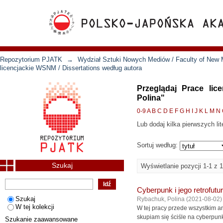
Repozytorium PJATK
→
Wydział Sztuki Nowych Mediów / Faculty of New 
licencjackie WSNM / Dissertations według autora
Przeglądaj Prace lic
Polina"
0-9
A
B
C
D
E
F
G
H
I
J
K
L
M
N
Lub dodaj kilka pierwszych lit
Sortuj według:
Szukaj
Wyświetlanie pozycji 1-1 z 1
Cyberpunk i jego retrofut
Szukaj
Rybachuk, Polina
(
2021-08-02
)
W tej kolekcji
W tej pracy przede wszystkim an
skupiam się ściśle na cyberpun
Szukanie zaawansowane