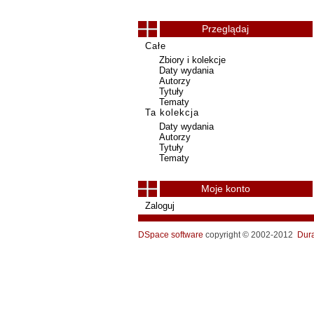
Przeglądaj
Całe
Zbiory i kolekcje
Daty wydania
Autorzy
Tytuły
Tematy
Ta kolekcja
Daty wydania
Autorzy
Tytuły
Tematy
Moje konto
Zaloguj
DSpace software
copyright © 2002-2012
Dur