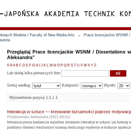
Nowych Mediów / Faculty of New Media Arts
→
Prace licencjackie WSNM / 
autora
Przeglądaj Prace licencjackie WSNM / Dissertations 
Aleksandra"
0-9
A
B
C
D
E
F
G
H
I
J
K
L
M
N
O
P
Q
R
S
T
U
V
W
X
Y
Z
Lub dodaj kilka pierwszych liter:
Sortuj według:
Kolejność:
Wyniki:
Wyświetlanie pozycji 1-1 z 1
Interakcja w sztuce — kreowanie tożsamości poprzez motywację 
Przebirowska, Aleksandra
(
2021-08-02
)
Niniejsza praca badawcza wyjaśnia działanie interakcji w sztuce i jej funkcję w
poddano również mechanizm rozwoju twórczego myślenia w kulturze społeczn