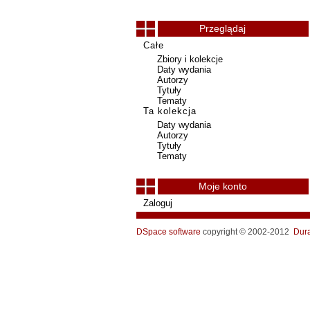
Przeglądaj
Całe
Zbiory i kolekcje
Daty wydania
Autorzy
Tytuły
Tematy
Ta kolekcja
Daty wydania
Autorzy
Tytuły
Tematy
Moje konto
Zaloguj
DSpace software
copyright © 2002-2012
Dur