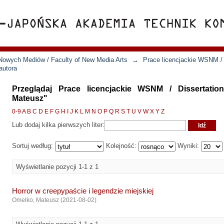
Nowych Mediów / Faculty of New Media Arts
→
Prace licencjackie WSNM / 
autora
Przeglądaj Prace licencjackie WSNM / Dissertati
Mateusz"
0-9
A
B
C
D
E
F
G
H
I
J
K
L
M
N
O
P
Q
R
S
T
U
V
W
X
Y
Z
Lub dodaj kilka pierwszych liter:
Sortuj według:
Kolejność:
Wyniki:
Wyświetlanie pozycji 1-1 z 1
Horror w creepypaście i legendzie miejskiej
Omelko, Mateusz
(
2021-08-02
)