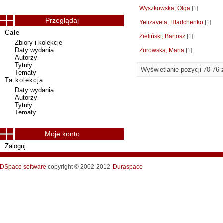
Wyszkowska, Olga
[1]
Przeglądaj
Yelizaveta, Hladchenko
[1]
Całe
Zieliński, Bartosz
[1]
Zbiory i kolekcje
Daty wydania
Żurowska, Maria
[1]
Autorzy
Tytuły
Wyświetlanie pozycji 70-76 
Tematy
Ta kolekcja
Daty wydania
Autorzy
Tytuły
Tematy
Moje konto
Zaloguj
DSpace software
copyright © 2002-2012
Duraspace