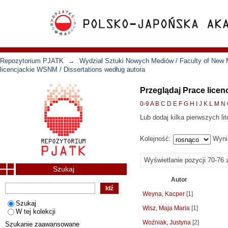
Repozytorium PJATK
→
Wydział Sztuki Nowych Mediów / Faculty of New 
licencjackie WSNM / Dissertations według autora
Przeglądaj Prace licen
0-9
A
B
C
D
E
F
G
H
I
J
K
L
M
N
Lub dodaj kilka pierwszych lit
Kolejność:
Wyni
Wyświetlanie pozycji 70-76 
Szukaj
Autor
Weyna, Kacper
[1]
Szukaj
Wisz, Maja Maria
[1]
W tej kolekcji
Woźniak, Justyna
[2]
Szukanie zaawansowane