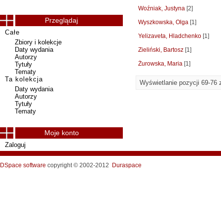
Woźniak, Justyna
[2]
Przeglądaj
Wyszkowska, Olga
[1]
Całe
Yelizaveta, Hladchenko
[1]
Zbiory i kolekcje
Daty wydania
Zieliński, Bartosz
[1]
Autorzy
Żurowska, Maria
[1]
Tytuły
Tematy
Ta kolekcja
Wyświetlanie pozycji 69-76 
Daty wydania
Autorzy
Tytuły
Tematy
Moje konto
Zaloguj
DSpace software
copyright © 2002-2012
Duraspace