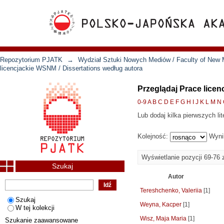
Repozytorium PJATK
→
Wydział Sztuki Nowych Mediów / Faculty of New 
licencjackie WSNM / Dissertations według autora
Przeglądaj Prace licen
0-9
A
B
C
D
E
F
G
H
I
J
K
L
M
N
Lub dodaj kilka pierwszych lit
Kolejność:
Wyni
Wyświetlanie pozycji 69-76 
Szukaj
Autor
Tereshchenko, Valeriia
[1]
Szukaj
Weyna, Kacper
[1]
W tej kolekcji
Wisz, Maja Maria
[1]
Szukanie zaawansowane