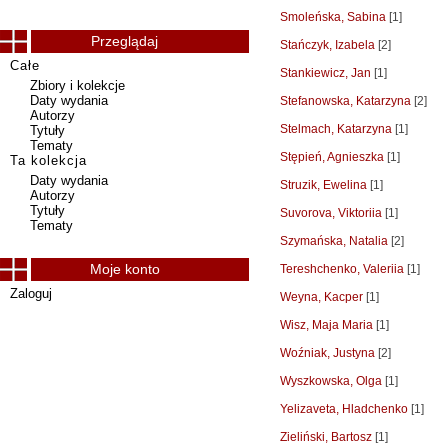
Smoleńska, Sabina
[1]
Przeglądaj
Stańczyk, Izabela
[2]
Całe
Stankiewicz, Jan
[1]
Zbiory i kolekcje
Daty wydania
Stefanowska, Katarzyna
[2]
Autorzy
Stelmach, Katarzyna
[1]
Tytuły
Tematy
Stępień, Agnieszka
[1]
Ta kolekcja
Daty wydania
Struzik, Ewelina
[1]
Autorzy
Tytuły
Suvorova, Viktoriia
[1]
Tematy
Szymańska, Natalia
[2]
Moje konto
Tereshchenko, Valeriia
[1]
Zaloguj
Weyna, Kacper
[1]
Wisz, Maja Maria
[1]
Woźniak, Justyna
[2]
Wyszkowska, Olga
[1]
Yelizaveta, Hladchenko
[1]
Zieliński, Bartosz
[1]