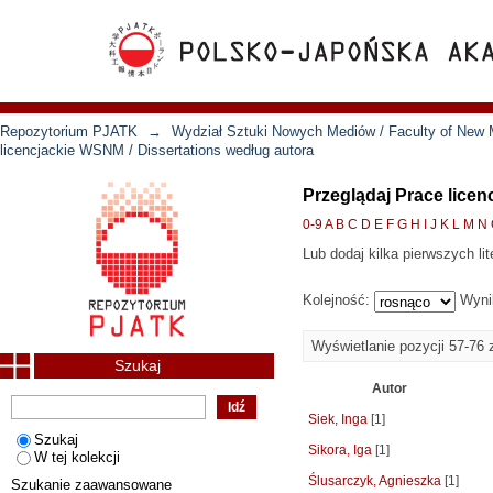
Repozytorium PJATK
→
Wydział Sztuki Nowych Mediów / Faculty of New 
licencjackie WSNM / Dissertations według autora
Przeglądaj Prace licen
0-9
A
B
C
D
E
F
G
H
I
J
K
L
M
N
Lub dodaj kilka pierwszych lit
Kolejność:
Wyni
Wyświetlanie pozycji 57-76 
Szukaj
Autor
Siek, Inga
[1]
Szukaj
Sikora, Iga
[1]
W tej kolekcji
Ślusarczyk, Agnieszka
[1]
Szukanie zaawansowane