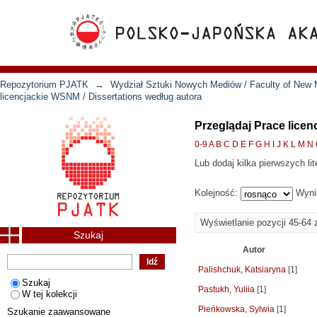
Repozytorium PJATK
→
Wydział Sztuki Nowych Mediów / Faculty of New 
licencjackie WSNM / Dissertations według autora
Przeglądaj Prace licen
0-9
A
B
C
D
E
F
G
H
I
J
K
L
M
N
Lub dodaj kilka pierwszych lit
Kolejność:
Wyni
Wyświetlanie pozycji 45-64 
Szukaj
Autor
Palishchuk, Katsiaryna
[1]
Szukaj
Pastukh, Yuliia
[1]
W tej kolekcji
Pieńkowska, Sylwia
[1]
Szukanie zaawansowane