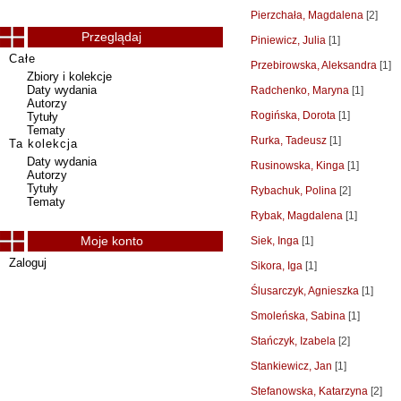
Pierzchała, Magdalena
[2]
Przeglądaj
Piniewicz, Julia
[1]
Całe
Przebirowska, Aleksandra
[1]
Zbiory i kolekcje
Daty wydania
Radchenko, Maryna
[1]
Autorzy
Rogińska, Dorota
[1]
Tytuły
Tematy
Rurka, Tadeusz
[1]
Ta kolekcja
Daty wydania
Rusinowska, Kinga
[1]
Autorzy
Tytuły
Rybachuk, Polina
[2]
Tematy
Rybak, Magdalena
[1]
Moje konto
Siek, Inga
[1]
Zaloguj
Sikora, Iga
[1]
Ślusarczyk, Agnieszka
[1]
Smoleńska, Sabina
[1]
Stańczyk, Izabela
[2]
Stankiewicz, Jan
[1]
Stefanowska, Katarzyna
[2]