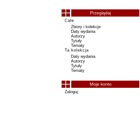
Przeglądaj
Całe
Zbiory i kolekcje
Daty wydania
Autorzy
Tytuły
Tematy
Ta kolekcja
Daty wydania
Autorzy
Tytuły
Tematy
Moje konto
Zaloguj