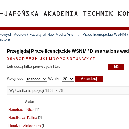
Nowych Mediów / Faculty of New Media Arts
→
Prace licencjackie WSNM / 
autora
Przeglądaj Prace licencjackie WSNM / Dissertations wed
0-9
A
B
C
D
E
F
G
H
I
J
K
L
M
N
O
P
Q
R
S
T
U
V
W
X
Y
Z
Lub dodaj kilka pierwszych liter:
Kolejność:
Wyniki:
Wyświetlanie pozycji 19-38 z 76
Autor
Hanebach, Nicol
[1]
Harelikava, Palina
[2]
Hendzel, Aleksandra
[1]