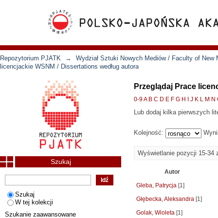
Repozytorium PJATK
→
Wydział Sztuki Nowych Mediów / Faculty of New 
licencjackie WSNM / Dissertations według autora
Przeglądaj Prace licen
0-9
A
B
C
D
E
F
G
H
I
J
K
L
M
N
Lub dodaj kilka pierwszych lit
Kolejność:
Wyni
Wyświetlanie pozycji 15-34 
Szukaj
Autor
Gleba, Patrycja
[1]
Szukaj
Głębecka, Aleksandra
[1]
W tej kolekcji
Golak, Wioleta
[1]
Szukanie zaawansowane