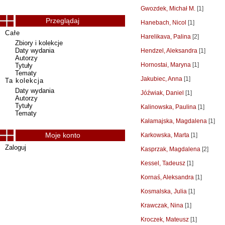
Gwozdek, Michał M.
[1]
Przeglądaj
Hanebach, Nicol
[1]
Całe
Harelikava, Palina
[2]
Zbiory i kolekcje
Daty wydania
Hendzel, Aleksandra
[1]
Autorzy
Hornostai, Maryna
[1]
Tytuły
Tematy
Jakubiec, Anna
[1]
Ta kolekcja
Daty wydania
Jóźwiak, Daniel
[1]
Autorzy
Tytuły
Kalinowska, Paulina
[1]
Tematy
Kałamajska, Magdalena
[1]
Moje konto
Karkowska, Marta
[1]
Zaloguj
Kasprzak, Magdalena
[2]
Kessel, Tadeusz
[1]
Kornaś, Aleksandra
[1]
Kosmalska, Julia
[1]
Krawczak, Nina
[1]
Kroczek, Mateusz
[1]