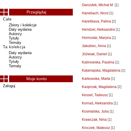
Gwozdek, Michał M.
[1]
Przeglądaj
Hanebach, Nicol
[1]
Całe
Harelikava, Palina
[2]
Zbiory i kolekcje
Daty wydania
Hendzel, Aleksandra
[1]
Autorzy
Hornostai, Maryna
[1]
Tytuły
Tematy
Jakubiec, Anna
[1]
Ta kolekcja
Daty wydania
Jóźwiak, Daniel
[1]
Autorzy
Tytuły
Kalinowska, Paulina
[1]
Tematy
Kałamajska, Magdalena
[1]
Moje konto
Karkowska, Marta
[1]
Zaloguj
Kasprzak, Magdalena
[2]
Kessel, Tadeusz
[1]
Kornaś, Aleksandra
[1]
Kosmalska, Julia
[1]
Krawczak, Nina
[1]
Kroczek, Mateusz
[1]