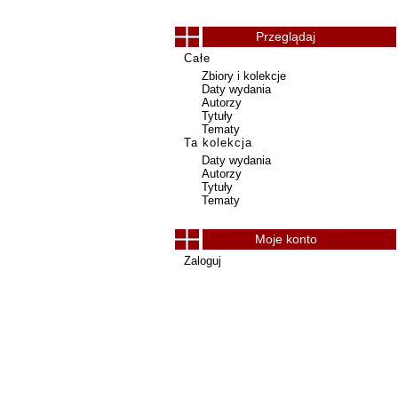
Przeglądaj
Całe
Zbiory i kolekcje
Daty wydania
Autorzy
Tytuły
Tematy
Ta kolekcja
Daty wydania
Autorzy
Tytuły
Tematy
Moje konto
Zaloguj