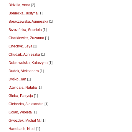
Bidzilia, Anna
[2]
Boniecka, Justyna
[1]
Boraczewska, Agnieszka
[1]
Brzezińska, Gabriela
[1]
Charkiewicz, Zuzanna
[1]
Chechyk, Leya
[2]
Chudzik, Agnieszka
[1]
Dobrowolska, Katarzyna
[1]
Dudek, Aleksandra
[1]
Dyśko, Jan
[1]
Dźwigała, Natalia
[1]
Gleba, Patrycja
[1]
Głębecka, Aleksandra
[1]
Golak, Wioleta
[1]
Gwozdek, Michał M.
[1]
Hanebach, Nicol
[1]