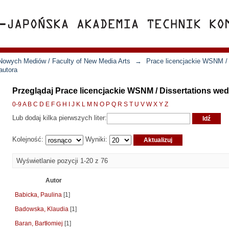
Nowych Mediów / Faculty of New Media Arts
→
Prace licencjackie WSNM / 
autora
Przeglądaj Prace licencjackie WSNM / Dissertations wed
0-9
A
B
C
D
E
F
G
H
I
J
K
L
M
N
O
P
Q
R
S
T
U
V
W
X
Y
Z
Lub dodaj kilka pierwszych liter:
Kolejność:
Wyniki:
Wyświetlanie pozycji 1-20 z 76
Autor
Babicka, Paulina
[1]
Badowska, Klaudia
[1]
Baran, Bartłomiej
[1]