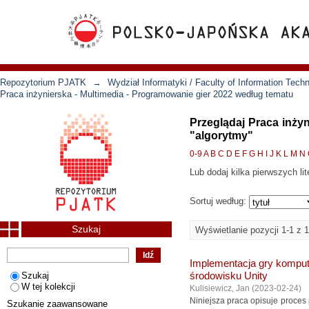
Repozytorium PJATK
→
Wydział Informatyki / Faculty of Information Tech
Praca inżynierska - Multimedia - Programowanie gier 2022 według tematu
Przeglądaj Praca inży
"algorytmy"
0-9
A
B
C
D
E
F
G
H
I
J
K
L
M
N
Lub dodaj kilka pierwszych lit
Sortuj według:
Szukaj
Wyświetlanie pozycji 1-1 z 1
Implementacja gry kompute
Szukaj
środowisku Unity
W tej kolekcji
Kulisiewicz, Jan
(
2023-02-24
)
Niniejsza praca opisuje proces
Szukanie zaawansowane