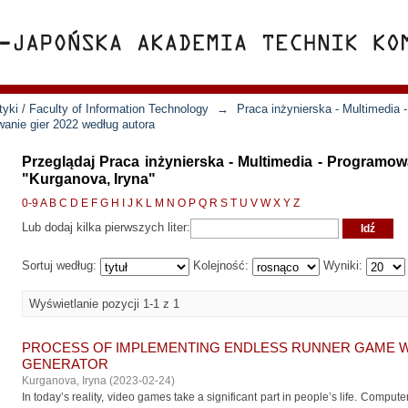
yki / Faculty of Information Technology
→
Praca inżynierska - Multimedia 
wanie gier 2022 według autora
Przeglądaj Praca inżynierska - Multimedia - Programow
"Kurganova, Iryna"
0-9
A
B
C
D
E
F
G
H
I
J
K
L
M
N
O
P
Q
R
S
T
U
V
W
X
Y
Z
Lub dodaj kilka pierwszych liter:
Sortuj według:
Kolejność:
Wyniki:
Wyświetlanie pozycji 1-1 z 1
PROCESS OF IMPLEMENTING ENDLESS RUNNER GAME 
GENERATOR
Kurganova, Iryna
(
2023-02-24
)
In today’s reality, video games take a significant part in people’s life. Comp