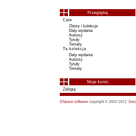
Przeglądaj
Całe
Zbiory i kolekcje
Daty wydania
Autorzy
Tytuły
Tematy
Ta kolekcja
Daty wydania
Autorzy
Tytuły
Tematy
Moje konto
Zaloguj
DSpace software
copyright © 2002-2012
Dur