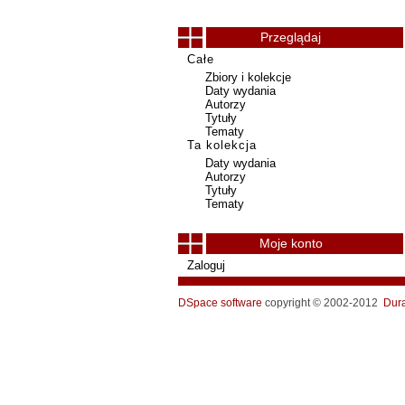
Przeglądaj
Całe
Zbiory i kolekcje
Daty wydania
Autorzy
Tytuły
Tematy
Ta kolekcja
Daty wydania
Autorzy
Tytuły
Tematy
Moje konto
Zaloguj
DSpace software
copyright © 2002-2012
Dur