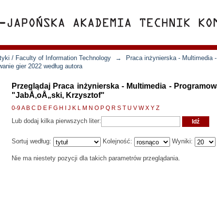
yki / Faculty of Information Technology
→
Praca inżynierska - Multimedia 
wanie gier 2022 według autora
Przeglądaj Praca inżynierska - Multimedia - Programow
"JabÅ‚oÅ„ski, Krzysztof"
0-9
A
B
C
D
E
F
G
H
I
J
K
L
M
N
O
P
Q
R
S
T
U
V
W
X
Y
Z
Lub dodaj kilka pierwszych liter:
Sortuj według:
Kolejność:
Wyniki:
Nie ma niestety pozycji dla takich parametrów przeglądania.