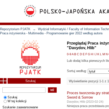
Repozytorium PJATK
→
Wydział Informatyki / Faculty of Information Tech
Praca inżynierska - Multimedia - Programowanie gier 2022 według autora
Przeglądaj Praca inży
"Davydov, Hlib"
0-9
A
B
C
D
E
F
G
H
I
J
K
L
M
N
Lub dodaj kilka pierwszych lit
Sortuj według:
Szukaj
Wyświetlanie pozycji 1-1 z 1
Proces tworzenia gry stra
Szukaj
Sword & Sorrow
W tej kolekcji
Davydov, Hlib
(
2023-02-24
)
Niniejsza praca przedstawia pr
Szukanie zaawansowane