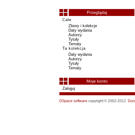
Przeglądaj
Całe
Zbiory i kolekcje
Daty wydania
Autorzy
Tytuły
Tematy
Ta kolekcja
Daty wydania
Autorzy
Tytuły
Tematy
Moje konto
Zaloguj
DSpace software
copyright © 2002-2012
Dur