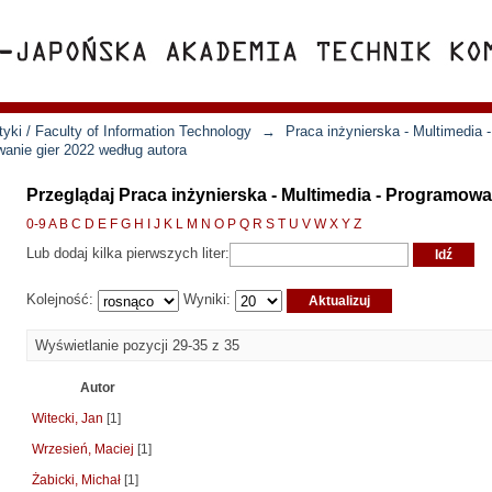
yki / Faculty of Information Technology
→
Praca inżynierska - Multimedia 
wanie gier 2022 według autora
Przeglądaj Praca inżynierska - Multimedia - Programowa
0-9
A
B
C
D
E
F
G
H
I
J
K
L
M
N
O
P
Q
R
S
T
U
V
W
X
Y
Z
Lub dodaj kilka pierwszych liter:
Kolejność:
Wyniki:
Wyświetlanie pozycji 29-35 z 35
Autor
Witecki, Jan
[1]
Wrzesień, Maciej
[1]
Żabicki, Michał
[1]