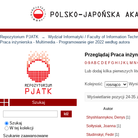
Repozytorium PJATK
→
Wydział Informatyki / Faculty of Information Tech
Praca inżynierska - Multimedia - Programowanie gier 2022 według autora
Przeglądaj Praca inżyn
0-9
A
B
C
D
E
F
G
H
I
J
K
L
M
N
Lub dodaj kilka pierwszych lit
Kolejność:
Wyni
Wyświetlanie pozycji 24-35 
Szukaj
Autor
Shyshliannykov, Denys
[1]
Szukaj
Sołtysiak, Joanna
[1]
W tej kolekcji
Studinskyi, Fedir
[1]
Szukanie zaawansowane