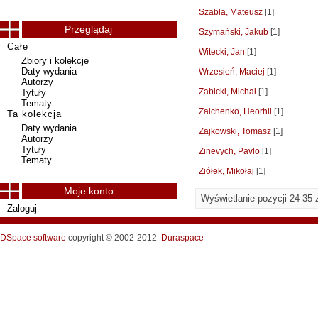
Szabla, Mateusz
[1]
Przeglądaj
Szymański, Jakub
[1]
Całe
Witecki, Jan
[1]
Zbiory i kolekcje
Daty wydania
Wrzesień, Maciej
[1]
Autorzy
Żabicki, Michał
[1]
Tytuły
Tematy
Zaichenko, Heorhii
[1]
Ta kolekcja
Daty wydania
Zajkowski, Tomasz
[1]
Autorzy
Tytuły
Zinevych, Pavlo
[1]
Tematy
Ziółek, Mikołaj
[1]
Moje konto
Wyświetlanie pozycji 24-35 
Zaloguj
DSpace software
copyright © 2002-2012
Duraspace