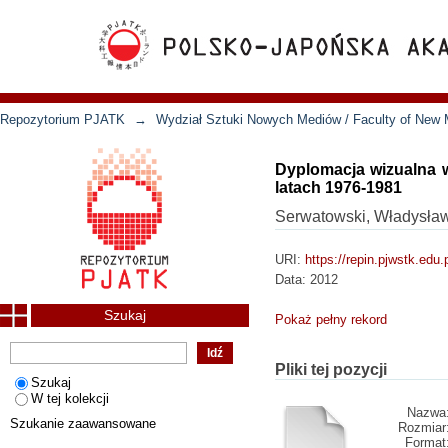
Repozytorium PJATK
→
Wydział Sztuki Nowych Mediów / Faculty of New 
Dyplomacja wizualna w
latach 1976-1981
Serwatowski, Władysła
URI:
https://repin.pjwstk.edu
Data:
2012
Szukaj
Pokaż pełny rekord
Pliki tej pozycji
Szukaj
W tej kolekcji
Nazwa
Szukanie zaawansowane
Rozmiar
Format