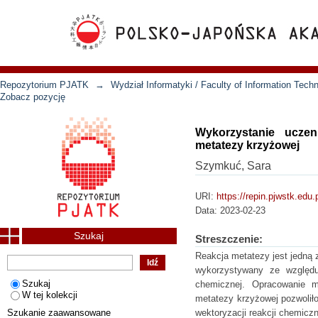
Repozytorium PJATK
→
Wydział Informatyki / Faculty of Information Tech
Zobacz pozycję
Wykorzystanie ucze
metatezy krzyżowej
Szymkuć, Sara
URI:
https://repin.pjwstk.edu
Data:
2023-02-23
Szukaj
Streszczenie:
Reakcja metatezy jest jedną z
wykorzystywany ze względu 
Szukaj
chemicznej. Opracowanie m
W tej kolekcji
metatezy krzyżowej pozwoliło
Szukanie zaawansowane
wektoryzacji reakcji chemiczn