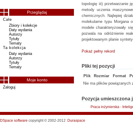
topologię iii) przetwarzanie
metody uczenia maszynoweg
Przeglądaj
chemicznych. Najlepiej dzia
Całe
molekularne typu Morgana o
Zbiory i kolekcje
modele charakteryzowały si
Daty wydania
pozwala na odróżnienie rea
Autorzy
Tytuły
projektowanym planie syntet
Tematy
Ta kolekcja
Pokaż pełny rekord
Daty wydania
Autorzy
Tytuły
Pliki tej pozycji
Tematy
Plik
Rozmiar
Format
P
Moje konto
Nie ma plików powiązanych z
Zaloguj
Pozycja umieszczona j
Praca inżynierska - Intel
DSpace software
copyright © 2002-2012
Duraspace