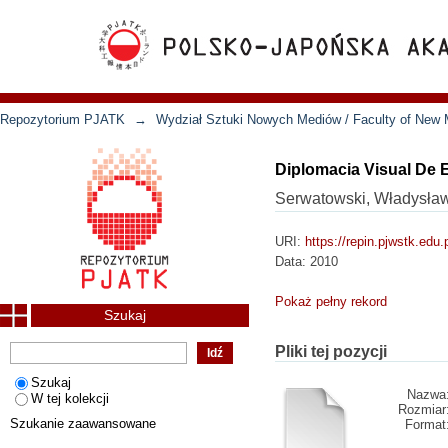
Repozytorium PJATK
→
Wydział Sztuki Nowych Mediów / Faculty of New 
Diplomacia Visual De
Serwatowski, Władysła
URI:
https://repin.pjwstk.edu
Data:
2010
Pokaż pełny rekord
Szukaj
Pliki tej pozycji
Szukaj
Nazwa
W tej kolekcji
Rozmiar
Szukanie zaawansowane
Format