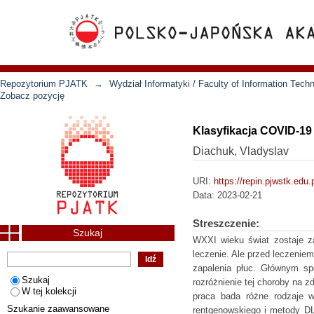
Repozytorium PJATK
→
Wydział Informatyki / Faculty of Information Tech
Zobacz pozycję
Klasyfikacja COVID-19
Diachuk, Vladyslav
URI:
https://repin.pjwstk.edu
Data:
2023-02-21
Streszczenie:
Szukaj
WXXI wieku świat zostaje z
leczenie. Ale przed leczenie
zapalenia płuc. Głównym spo
Szukaj
rozróżnienie tej choroby na z
W tej kolekcji
praca bada różne rodzaje w
Szukanie zaawansowane
rentgenowskiego i metody DL