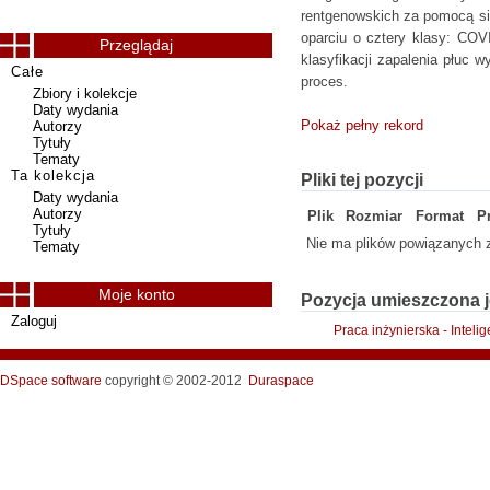
rentgenowskich za pomocą sie
oparciu o cztery klasy: COV
Przeglądaj
klasyfikacji zapalenia płuc 
Całe
proces.
Zbiory i kolekcje
Daty wydania
Pokaż pełny rekord
Autorzy
Tytuły
Tematy
Ta kolekcja
Pliki tej pozycji
Daty wydania
Autorzy
Plik
Rozmiar
Format
P
Tytuły
Nie ma plików powiązanych z
Tematy
Moje konto
Pozycja umieszczona j
Zaloguj
Praca inżynierska - Intel
DSpace software
copyright © 2002-2012
Duraspace