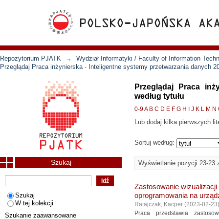
Repozytorium PJATK
→
Wydział Informatyki / Faculty of Information Tech
Przeglądaj Praca inżynierska - Inteligentne systemy przetwarzania danych 2
Przeglądaj Praca inż
według tytułu
0-9
A
B
C
D
E
F
G
H
I
J
K
L
M
N
Lub dodaj kilka pierwszych lit
Sortuj według:
Szukaj
Wyświetlanie pozycji 23-23 
Zastosowanie wizualizacji
Szukaj
oprogramowania na urząd
W tej kolekcji
Ratajczak, Kacper
(
2023-02-23
Praca przedstawia zastosow
Szukanie zaawansowane