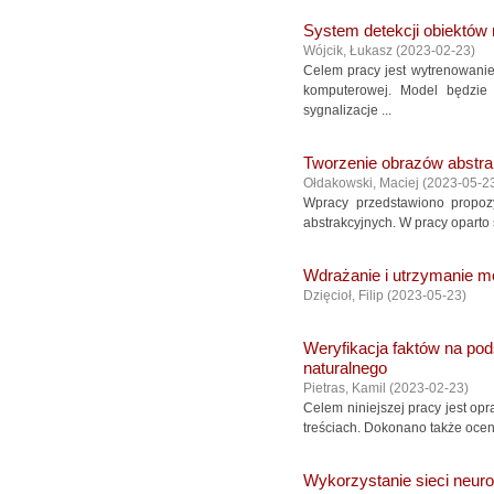
System detekcji obiektów
Wójcik, Łukasz
(
2023-02-23
)
Celem pracy jest wytrenowanie
komputerowej. Model będzie
sygnalizacje ...
Tworzenie obrazów abstra
Ołdakowski, Maciej
(
2023-05-2
Wpracy przedstawiono propoz
abstrakcyjnych. W pracy oparto
Wdrażanie i utrzymanie 
Dzięcioł, Filip
(
2023-05-23
)
Weryfikacja faktów na pod
naturalnego
Pietras, Kamil
(
2023-02-23
)
Celem niniejszej pracy jest op
treściach. Dokonano także ocen
Wykorzystanie sieci neur