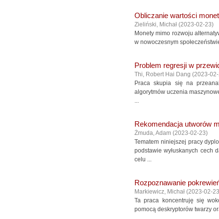
Obliczanie wartości monet
Zieliński, Michał
(
2023-02-23
)
Monety mimo rozwoju alternatyw
w nowoczesnym społeczeństwie. 
Problem regresji w przew
Thi, Robert Hai Dang
(
2023-02
Praca skupia się na przeana
algorytmów uczenia maszynowego,
...
Rekomendacja utworów m
Żmuda, Adam
(
2023-02-23
)
Tematem niniejszej pracy dypl
podstawie wyłuskanych cech 
celu ...
Rozpoznawanie pokrewień
Markiewicz, Michał
(
2023-02-2
Ta praca koncentruję się wok
pomocą deskryptorów twarzy ora