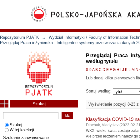
Repozytorium PJATK
→
Wydział Informatyki / Faculty of Information Tech
Przeglądaj Praca inżynierska - Inteligentne systemy przetwarzania danych 2
Przeglądaj Praca inż
według tytułu
0-9
A
B
C
D
E
F
G
H
I
J
K
L
M
N
Lub dodaj kilka pierwszych lit
Sortuj według:
Szukaj
Wyświetlanie pozycji 8-23 z
Klasyfikacja COVID-19 na
Szukaj
Diachuk, Vladyslav
(
2023-02-2
W tej kolekcji
WXXI wieku świat zostaje zala
Ale przed leczeniem należy go 
Szukanie zaawansowane