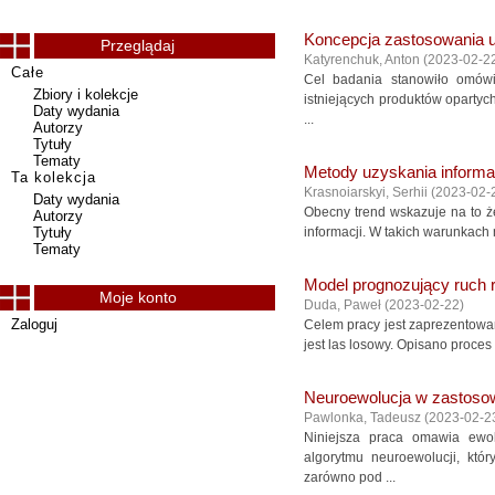
Koncepcja zastosowania 
Przeglądaj
Katyrenchuk, Anton
(
2023-02-2
Całe
Cel badania stanowiło omówi
Zbiory i kolekcje
istniejących produktów opartyc
Daty wydania
...
Autorzy
Tytuły
Tematy
Metody uzyskania informa
Ta kolekcja
Krasnoiarskyi, Serhii
(
2023-02-
Daty wydania
Obecny trend wskazuje na to że
Autorzy
Tytuły
informacji. W takich warunkach
Tematy
Model prognozujący ruch 
Moje konto
Duda, Paweł
(
2023-02-22
)
Zaloguj
Celem pracy jest zaprezentowa
jest las losowy. Opisano proces
Neuroewolucja w zastoso
Pawlonka, Tadeusz
(
2023-02-2
Niniejsza praca omawia ewo
algorytmu neuroewolucji, któ
zarówno pod ...