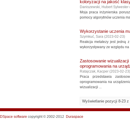
koloryzacji na jakość klas
Daniszewski, Hubert Sylwester
Moja praca inżynierska porusz
pomocy algorytmów uczenia mas
Wykorzystanie uczenia ma
Szymkuć, Sara
(
2023-02-23
)
Reakcja metatezy jest jedną z 
wykorzystywany ze względu na n
Zastosowanie wizualizacji
oprogramowania na urząd
Ratajczak, Kacper
(
2023-02-23
Praca przedstawia zastosow
oprogramowania na urządzeniac
wizualizacji ...
Wyświetlanie pozycji 8-23 z
DSpace software
copyright © 2002-2012
Duraspace