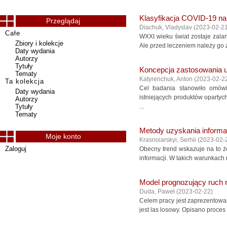
Klasyfikacja COVID-19 na
Przeglądaj
Diachuk, Vladyslav
(
2023-02-2
Całe
WXXI wieku świat zostaje zala
Zbiory i kolekcje
Ale przed leczeniem należy go 
Daty wydania
Autorzy
Tytuły
Koncepcja zastosowania 
Tematy
Katyrenchuk, Anton
(
2023-02-2
Ta kolekcja
Cel badania stanowiło omówi
Daty wydania
istniejących produktów opartyc
Autorzy
Tytuły
...
Tematy
Metody uzyskania informa
Moje konto
Krasnoiarskyi, Serhii
(
2023-02-
Zaloguj
Obecny trend wskazuje na to że
informacji. W takich warunkach
Model prognozujący ruch 
Duda, Paweł
(
2023-02-22
)
Celem pracy jest zaprezentowa
jest las losowy. Opisano proces