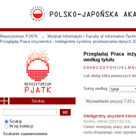
Repozytorium PJATK
→
Wydział Informatyki / Faculty of Information Tech
Przeglądaj Praca inżynierska - Inteligentne systemy przetwarzania danych 2
Przeglądaj Praca inż
według tytułu
0-9
A
B
C
D
E
F
G
H
I
J
K
L
M
N
Lub dodaj kilka pierwszych lit
Sortuj według:
Szukaj
Wyświetlanie pozycji 7-23 z
Inteligentny asystent kier
Szukaj
Kordas, Adrian
(
2023-02-23
)
W tej kolekcji
Celem niniejszej pracy jest a
ruchu drogowego, oraz zapropon
Szukanie zaawansowane