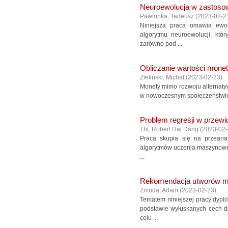
Neuroewolucja w zastoso
Pawlonka, Tadeusz
(
2023-02-2
Niniejsza praca omawia ewo
algorytmu neuroewolucji, któ
zarówno pod ...
Obliczanie wartości monet
Zieliński, Michał
(
2023-02-23
)
Monety mimo rozwoju alternatyw
w nowoczesnym społeczeństwie. 
Problem regresji w przew
Thi, Robert Hai Dang
(
2023-02
Praca skupia się na przeana
algorytmów uczenia maszynowego,
...
Rekomendacja utworów m
Żmuda, Adam
(
2023-02-23
)
Tematem niniejszej pracy dypl
podstawie wyłuskanych cech 
celu ...