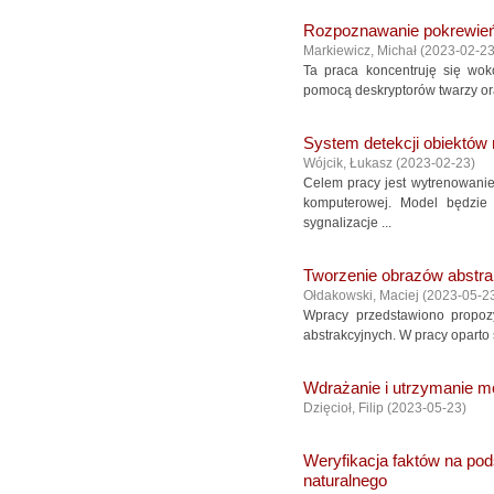
Rozpoznawanie pokrewień
Markiewicz, Michał
(
2023-02-2
Ta praca koncentruję się wok
pomocą deskryptorów twarzy ora
System detekcji obiektów
Wójcik, Łukasz
(
2023-02-23
)
Celem pracy jest wytrenowanie
komputerowej. Model będzie
sygnalizacje ...
Tworzenie obrazów abstra
Ołdakowski, Maciej
(
2023-05-2
Wpracy przedstawiono propoz
abstrakcyjnych. W pracy oparto
Wdrażanie i utrzymanie 
Dzięcioł, Filip
(
2023-05-23
)
Weryfikacja faktów na pod
naturalnego