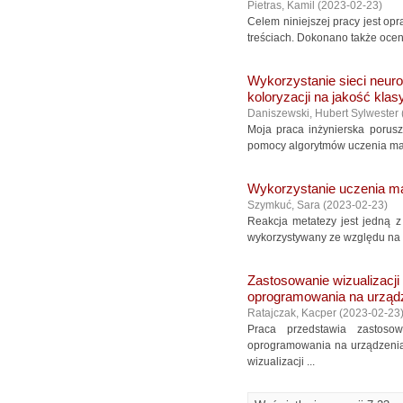
Pietras, Kamil
(
2023-02-23
)
Celem niniejszej pracy jest op
treściach. Dokonano także ocen
Wykorzystanie sieci neur
koloryzacji na jakość klas
Daniszewski, Hubert Sylwester
Moja praca inżynierska porusz
pomocy algorytmów uczenia mas
Wykorzystanie uczenia ma
Szymkuć, Sara
(
2023-02-23
)
Reakcja metatezy jest jedną z 
wykorzystywany ze względu na n
Zastosowanie wizualizacji
oprogramowania na urząd
Ratajczak, Kacper
(
2023-02-23
Praca przedstawia zastosow
oprogramowania na urządzeniac
wizualizacji ...