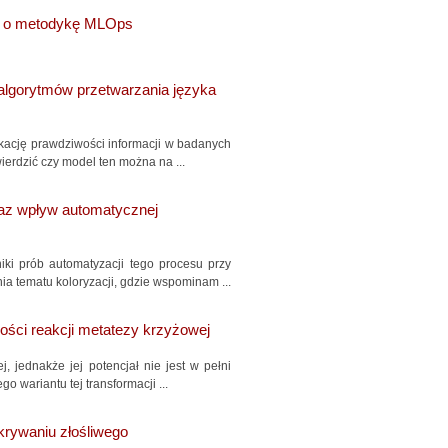
iu o metodykę MLOps
 algorytmów przetwarzania języka
ikację prawdziwości informacji w badanych
erdzić czy model ten można na ...
raz wpływ automatycznej
iki prób automatyzacji tego procesu przy
 tematu koloryzacji, gdzie wspominam ...
ści reakcji metatezy krzyżowej
, jednakże jej potencjał nie jest w pełni
wariantu tej transformacji ...
krywaniu złośliwego