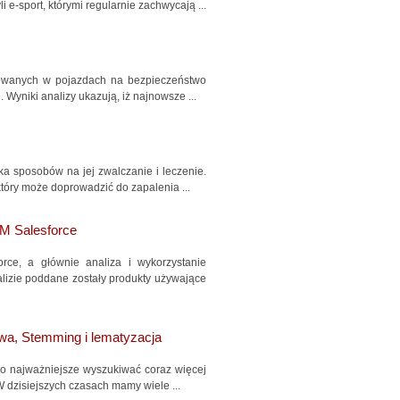
 e-sport, którymi regularnie zachwycają ...
alowanych w pojazdach na bezpieczeństwo
yniki analizy ukazują, iż najnowsze ...
a sposobów na jej zwalczanie i leczenie.
tóry może doprowadzić do zapalenia ...
M Salesforce
rce, a głównie analiza i wykorzystanie
alizie poddane zostały produkty używające
wa, Stemming i lematyzacja
 co najważniejsze wyszukiwać coraz więcej
 dzisiejszych czasach mamy wiele ...