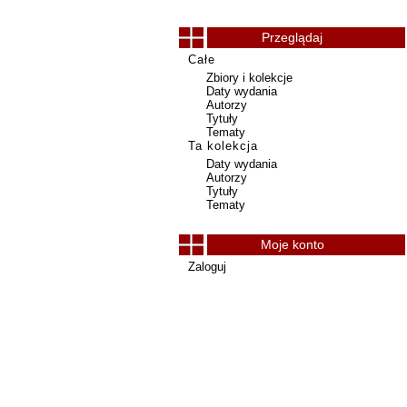
Przeglądaj
Całe
Zbiory i kolekcje
Daty wydania
Autorzy
Tytuły
Tematy
Ta kolekcja
Daty wydania
Autorzy
Tytuły
Tematy
Moje konto
Zaloguj