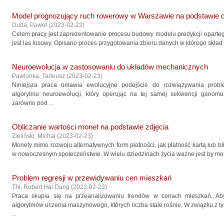
Model prognozujący ruch rowerowy w Warszawie na podstawie 
Duda, Paweł
(
2023-02-22
)
Celem pracy jest zaprezentowanie procesu budowy modelu predykcji oparte
jest las losowy. Opisano proces przygotowania zbioru danych w którego skład w
Neuroewolucja w zastosowaniu do układów mechanicznych
Pawlonka, Tadeusz
(
2023-02-23
)
Niniejsza praca omawia ewolucyjne podejście do rozwiązywania prob
algorytmu neuroewolucji, który operując na tej samej sekwencji genomu
zarówno pod ...
Obliczanie wartości monet na podstawie zdjęcia
Zieliński, Michał
(
2023-02-23
)
Monety mimo rozwoju alternatywnych form płatności, jak płatność kartą lub b
w nowoczesnym społeczeństwie. W wielu dziedzinach życia ważne jest by mone
Problem regresji w przewidywaniu cen mieszkań
Thi, Robert Hai Dang
(
2023-02-23
)
Praca skupia się na przeanalizowaniu trendów w cenach mieszkań. Aby
algorytmów uczenia maszynowego, których liczba stale rośnie. W związku z tym 
...