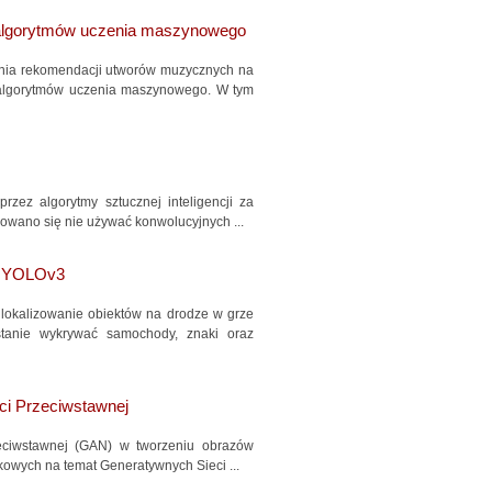
algorytmów uczenia maszynowego
enia rekomendacji utworów muzycznych na
algorytmów uczenia maszynowego. W tym
zez algorytmy sztucznej inteligencji za
owano się nie używać konwolucyjnych ...
ej YOLOv3
 lokalizowanie obiektów na drodze w grze
tanie wykrywać samochody, znaki oraz
ci Przeciwstawnej
zeciwstawnej (GAN) w tworzeniu obrazów
kowych na temat Generatywnych Sieci ...