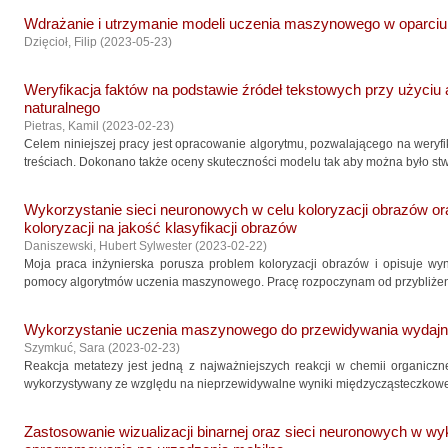
Wdrażanie i utrzymanie modeli uczenia maszynowego w oparc
Dzięcioł, Filip
(
2023-05-23
)
Weryfikacja faktów na podstawie źródeł tekstowych przy użyciu
naturalnego
Pietras, Kamil
(
2023-02-23
)
Celem niniejszej pracy jest opracowanie algorytmu, pozwalającego na weryf
treściach. Dokonano także oceny skuteczności modelu tak aby można było stwi
Wykorzystanie sieci neuronowych w celu koloryzacji obrazów o
koloryzacji na jakość klasyfikacji obrazów
Daniszewski, Hubert Sylwester
(
2023-02-22
)
Moja praca inżynierska porusza problem koloryzacji obrazów i opisuje wyn
pomocy algorytmów uczenia maszynowego. Pracę rozpoczynam od przybliżenia
Wykorzystanie uczenia maszynowego do przewidywania wydajno
Szymkuć, Sara
(
2023-02-23
)
Reakcja metatezy jest jedną z najważniejszych reakcji w chemii organicznej
wykorzystywany ze względu na nieprzewidywalne wyniki międzycząsteczkowego 
Zastosowanie wizualizacji binarnej oraz sieci neuronowych w wy