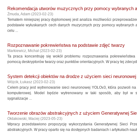
Rekomendacja utworów muzycznych przy pomocy wybranych 
Żmuda, Adam
(
2023-02-23
)
Tematem niniejszej pracy dyplomowej jest analiza możliwości przeprowadz
podstawie wyłuskanych cech danych muzycznych przy pomocy wybranych 
celu ...
Rozpoznawanie pokrewieństwa na podstawie zdjęć twarzy
Markiewicz, Michał
(
2023-02-23
)
Ta praca koncentruję się wokół problemu rozpoznawania pokrewieństwa pr
pomocą deskryptorów twarzy oraz punktów orientacyjnych. W pracy tej zdecyd
System detekcji obiektów na drodze z użyciem sieci neuronow
Wójcik, Łukasz
(
2023-02-23
)
Celem pracy jest wytrenowanie sieci neuronowej YOLOv3, która pozwoli na
komputerowej. Model będzie wytrenowany w taki sposób, aby był w s
sygnalizacje ...
Tworzenie obrazów abstrakcyjnych z użyciem Generatywnej Sie
Ołdakowski, Maciej
(
2023-05-23
)
Wpracy przedstawiono propozycję wykorzystania Generatywnej Sieci Pr
abstrakcyjnych. W pracy oparto się na dostępnych badaniach i artykułach nau