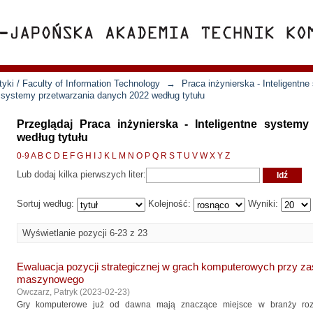
yki / Faculty of Information Technology
→
Praca inżynierska - Inteligentn
ne systemy przetwarzania danych 2022 według tytułu
Przeglądaj Praca inżynierska - Inteligentne system
według tytułu
0-9
A
B
C
D
E
F
G
H
I
J
K
L
M
N
O
P
Q
R
S
T
U
V
W
X
Y
Z
Lub dodaj kilka pierwszych liter:
Sortuj według:
Kolejność:
Wyniki:
Wyświetlanie pozycji 6-23 z 23
Ewaluacja pozycji strategicznej w grach komputerowych przy z
maszynowego
Owczarz, Patryk
(
2023-02-23
)
Gry komputerowe już od dawna mają znaczące miejsce w branży rozr