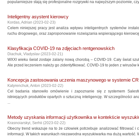
popularniejsze stają się profesjonalne rozgrywki na najwyższym poziomie, czyli
Inteligentny asystent kierowcy
Kordas, Adrian
(
2023-02-23
)
Celem niniejszej pracy jest analiza wpływu inteligentnych systemów inst
ruchu drogowego, oraz zaproponowanie rozwiązania wspierającego kierowcę. W
Klasyfikacja COVID-19 na zdjęciach rentgenowskich
Diachuk, Vladyslav
(
2023-02-21
)
WXXI wieku świat zostaje zalany nową chorobą – COVID-19. Cały świat szuk
Ale przed leczeniem należy go zidentyfikować. COVID-19 to jeden z wirusów k
Koncepcja zastosowania uczenia maszynowego w systemie CR
Katyrenchuk, Anton
(
2023-02-22
)
Cel badania stanowiło omówienie i zapoznanie się z systemem Salesfo
istniejących produktów opartych o sztuczną inteligencję. W szczególności an
...
Metody uzyskania informacji użytkownika w kontekście wyszuki
Krasnoiarskyi, Serhii
(
2023-02-22
)
Obecny trend wskazuje na to że człowiek potrzebuje analizować filtrować i
informacji. W takich warunkach niezawodna wyszukiwarka ma dużą wartość. W