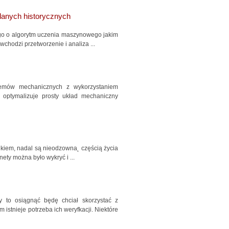
danych historycznych
go o algorytm uczenia maszynowego jakim
chodzi przetworzenie i analiza ...
lemów mechanicznych z wykorzystaniem
 optymalizuje prosty układ mechaniczny
likiem, nadal są nieodzowna˛ częścią życia
ty można było wykryć i ...
 to osiągnąć będę chciał skorzystać z
istnieje potrzeba ich weryfkacji. Niektóre