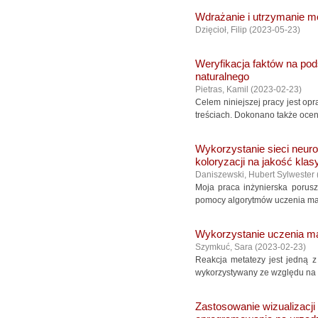
Wdrażanie i utrzymanie 
Dzięcioł, Filip
(
2023-05-23
)
Weryfikacja faktów na pod
naturalnego
Pietras, Kamil
(
2023-02-23
)
Celem niniejszej pracy jest op
treściach. Dokonano także ocen
Wykorzystanie sieci neur
koloryzacji na jakość klas
Daniszewski, Hubert Sylwester
Moja praca inżynierska porusz
pomocy algorytmów uczenia mas
Wykorzystanie uczenia ma
Szymkuć, Sara
(
2023-02-23
)
Reakcja metatezy jest jedną z 
wykorzystywany ze względu na n
Zastosowanie wizualizacji