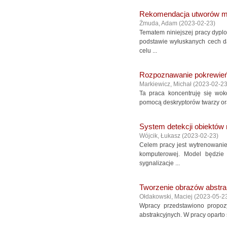
Rekomendacja utworów m
Żmuda, Adam
(
2023-02-23
)
Tematem niniejszej pracy dypl
podstawie wyłuskanych cech 
celu ...
Rozpoznawanie pokrewień
Markiewicz, Michał
(
2023-02-2
Ta praca koncentruję się wok
pomocą deskryptorów twarzy ora
System detekcji obiektów
Wójcik, Łukasz
(
2023-02-23
)
Celem pracy jest wytrenowanie
komputerowej. Model będzie
sygnalizacje ...
Tworzenie obrazów abstra
Ołdakowski, Maciej
(
2023-05-2
Wpracy przedstawiono propoz
abstrakcyjnych. W pracy oparto