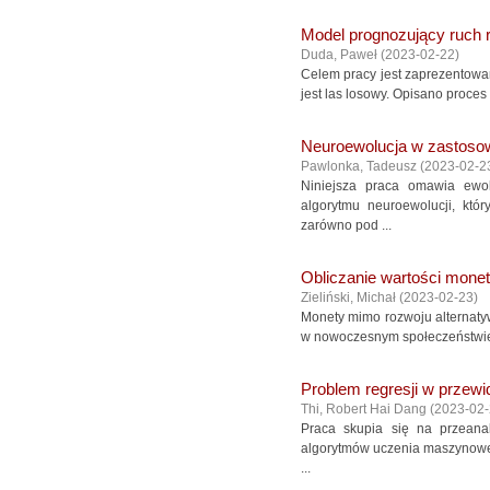
Model prognozujący ruch 
Duda, Paweł
(
2023-02-22
)
Celem pracy jest zaprezentowa
jest las losowy. Opisano proces
Neuroewolucja w zastoso
Pawlonka, Tadeusz
(
2023-02-2
Niniejsza praca omawia ewo
algorytmu neuroewolucji, któ
zarówno pod ...
Obliczanie wartości monet
Zieliński, Michał
(
2023-02-23
)
Monety mimo rozwoju alternatyw
w nowoczesnym społeczeństwie. 
Problem regresji w przew
Thi, Robert Hai Dang
(
2023-02
Praca skupia się na przeana
algorytmów uczenia maszynowego,
...