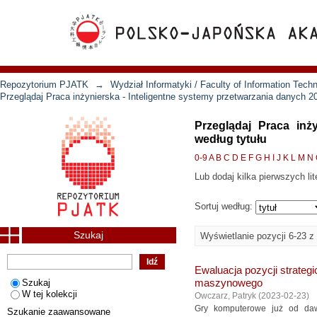
Repozytorium PJATK
→
Wydział Informatyki / Faculty of Information Tech
Przeglądaj Praca inżynierska - Inteligentne systemy przetwarzania danych 2
Przeglądaj Praca inż
według tytułu
0-9
A
B
C
D
E
F
G
H
I
J
K
L
M
N
Lub dodaj kilka pierwszych lit
Sortuj według:
Szukaj
Wyświetlanie pozycji 6-23 z
Ewaluacja pozycji strate
Szukaj
maszynowego
W tej kolekcji
Owczarz, Patryk
(
2023-02-23
)
Gry komputerowe już od daw
Szukanie zaawansowane