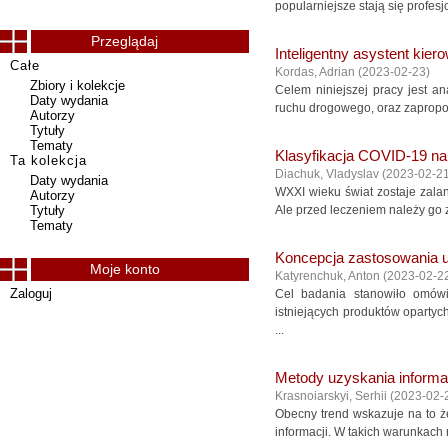
popularniejsze stają się profes
Przeglądaj
Inteligentny asystent kier
Całe
Kordas, Adrian
(
2023-02-23
)
Zbiory i kolekcje
Celem niniejszej pracy jest a
Daty wydania
ruchu drogowego, oraz zapropon
Autorzy
Tytuły
Tematy
Klasyfikacja COVID-19 na
Ta kolekcja
Diachuk, Vladyslav
(
2023-02-2
Daty wydania
WXXI wieku świat zostaje zala
Autorzy
Tytuły
Ale przed leczeniem należy go 
Tematy
Koncepcja zastosowania 
Moje konto
Katyrenchuk, Anton
(
2023-02-2
Zaloguj
Cel badania stanowiło omówi
istniejących produktów opartyc
...
Metody uzyskania informa
Krasnoiarskyi, Serhii
(
2023-02-
Obecny trend wskazuje na to że
informacji. W takich warunkach