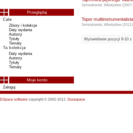
Serwatowski, Władysław
(
2007
Przeglądaj
Topor multiinstrumentalist
Całe
Serwatowski, Władysław
(
2011
)
Zbiory i kolekcje
Daty wydania
Autorzy
Tytuły
Wyświetlanie pozycji 8-10 z
Tematy
Ta kolekcja
Daty wydania
Autorzy
Tytuły
Tematy
Moje konto
Zaloguj
DSpace software
copyright © 2002-2012
Duraspace