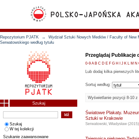
Repozytorium PJATK
→
Wydział Sztuki Nowych Mediów / Faculty of New 
Serwatowskiego według tytułu
Przeglądaj Publikacje 
0-9
A
B
C
D
E
F
G
H
I
J
K
L
M
N
Lub dodaj kilka pierwszych lit
Sortuj według:
Wyświetlanie pozycji 8-10 z
Szukaj
Światowe Plakaty. Muzeu
Sztuki w Krakowie
Szukaj
Serwatowski, Władysław
(
2015
)
W tej kolekcji
Szukanie zaawansowane
Tajemnica pięknego Tadzi