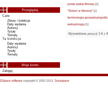
polski plakat filmowy
[2]
Przeglądaj
"Śmierć w Wenecji"
[1]
Całe
terminologia geoweksylografi
Zbiory i kolekcje
Daty wydania
weksylologia
[1]
Autorzy
Tytuły
Wyświetlanie pozycji 2-8 z 8
Tematy
Ta kolekcja
Daty wydania
Autorzy
Tytuły
Tematy
Moje konto
Zaloguj
DSpace software
copyright © 2002-2012
Duraspace