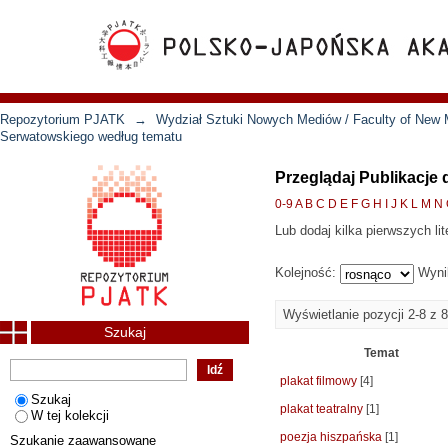
Repozytorium PJATK
→
Wydział Sztuki Nowych Mediów / Faculty of New 
Serwatowskiego według tematu
Przeglądaj Publikacje
0-9
A
B
C
D
E
F
G
H
I
J
K
L
M
N
Lub dodaj kilka pierwszych lit
Kolejność:
Wyni
Wyświetlanie pozycji 2-8 z 8
Szukaj
Temat
plakat filmowy
[4]
Szukaj
plakat teatralny
[1]
W tej kolekcji
poezja hiszpańska
[1]
Szukanie zaawansowane