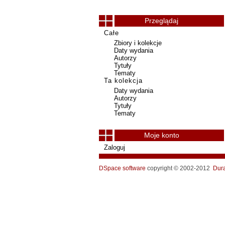
Przeglądaj
Całe
Zbiory i kolekcje
Daty wydania
Autorzy
Tytuły
Tematy
Ta kolekcja
Daty wydania
Autorzy
Tytuły
Tematy
Moje konto
Zaloguj
DSpace software
copyright © 2002-2012
Dur