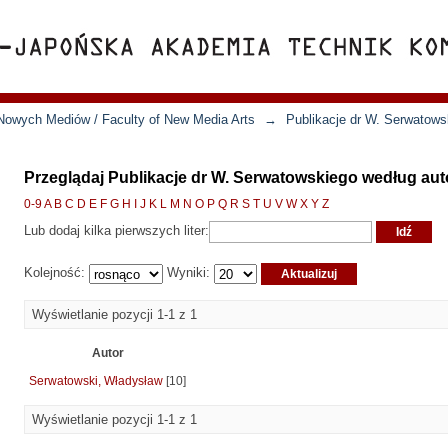
Nowych Mediów / Faculty of New Media Arts
→
Publikacje dr W. Serwatows
Przeglądaj Publikacje dr W. Serwatowskiego według aut
0-9
A
B
C
D
E
F
G
H
I
J
K
L
M
N
O
P
Q
R
S
T
U
V
W
X
Y
Z
Lub dodaj kilka pierwszych liter:
Kolejność:
Wyniki:
Wyświetlanie pozycji 1-1 z 1
Autor
Serwatowski, Władysław
[10]
Wyświetlanie pozycji 1-1 z 1