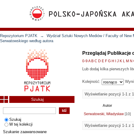
Repozytorium PJATK
→
Wydział Sztuki Nowych Mediów / Faculty of New 
Serwatowskiego według autora
Przeglądaj Publikacje
0-9
A
B
C
D
E
F
G
H
I
J
K
L
M
N
Lub dodaj kilka pierwszych lit
Kolejność:
Wyni
Wyświetlanie pozycji 1-1 z 1
Szukaj
Autor
Serwatowski, Władysław
[10]
Szukaj
W tej kolekcji
Wyświetlanie pozycji 1-1 z 1
Szukanie zaawansowane