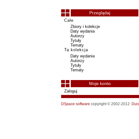
Przeglądaj
Całe
Zbiory i kolekcje
Daty wydania
Autorzy
Tytuły
Tematy
Ta kolekcja
Daty wydania
Autorzy
Tytuły
Tematy
Moje konto
Zaloguj
DSpace software
copyright © 2002-2012
Dur