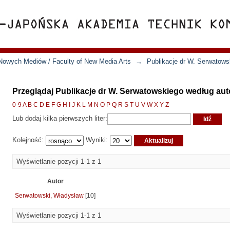
Nowych Mediów / Faculty of New Media Arts
→
Publikacje dr W. Serwatows
Przeglądaj Publikacje dr W. Serwatowskiego według aut
0-9
A
B
C
D
E
F
G
H
I
J
K
L
M
N
O
P
Q
R
S
T
U
V
W
X
Y
Z
Lub dodaj kilka pierwszych liter:
Kolejność:
Wyniki:
Wyświetlanie pozycji 1-1 z 1
Autor
Serwatowski, Władysław
[10]
Wyświetlanie pozycji 1-1 z 1