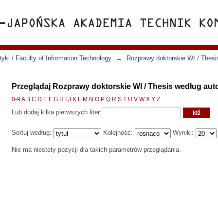
yki / Faculty of Information Technology
→
Rozprawy doktorskie WI / Thesi
Przeglądaj Rozprawy doktorskie WI / Thesis według auto
0-9
A
B
C
D
E
F
G
H
I
J
K
L
M
N
O
P
Q
R
S
T
U
V
W
X
Y
Z
Lub dodaj kilka pierwszych liter:
Sortuj według:
Kolejność:
Wyniki:
Nie ma niestety pozycji dla takich parametrów przeglądania.