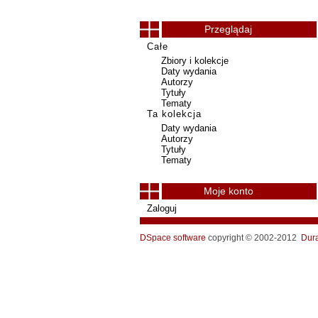
Przeglądaj
Całe
Zbiory i kolekcje
Daty wydania
Autorzy
Tytuły
Tematy
Ta kolekcja
Daty wydania
Autorzy
Tytuły
Tematy
Moje konto
Zaloguj
DSpace software
copyright © 2002-2012
Dur