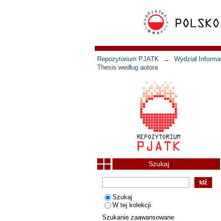
Repozytorium PJATK
→
Wydział Informat
Thesis według autora
Szukaj
Szukaj
W tej kolekcji
Szukanie zaawansowane