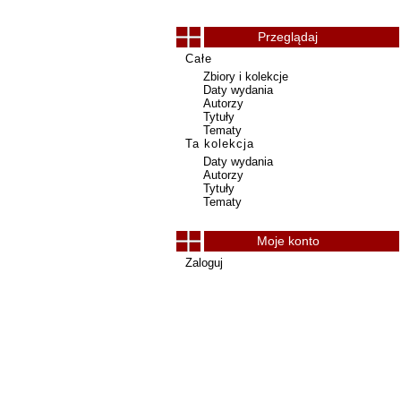
Przeglądaj
Całe
Zbiory i kolekcje
Daty wydania
Autorzy
Tytuły
Tematy
Ta kolekcja
Daty wydania
Autorzy
Tytuły
Tematy
Moje konto
Zaloguj