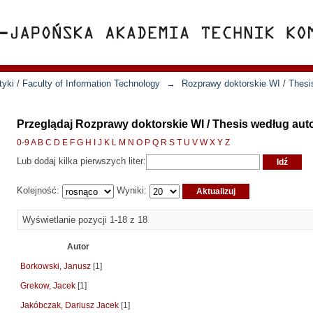
yki / Faculty of Information Technology
→
Rozprawy doktorskie WI / Thesi
Przeglądaj Rozprawy doktorskie WI / Thesis według aut
0-9
A
B
C
D
E
F
G
H
I
J
K
L
M
N
O
P
Q
R
S
T
U
V
W
X
Y
Z
Lub dodaj kilka pierwszych liter:
Kolejność:
Wyniki:
Wyświetlanie pozycji 1-18 z 18
Autor
Borkowski, Janusz
[1]
Grekow, Jacek
[1]
Jakóbczak, Dariusz Jacek
[1]