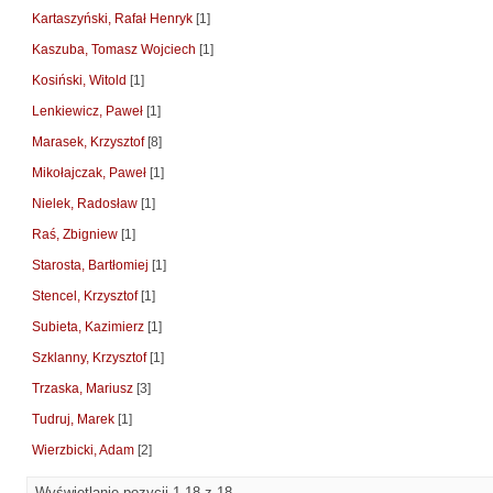
Kartaszyński, Rafał Henryk
[1]
Kaszuba, Tomasz Wojciech
[1]
Kosiński, Witold
[1]
Lenkiewicz, Paweł
[1]
Marasek, Krzysztof
[8]
Mikołajczak, Paweł
[1]
Nielek, Radosław
[1]
Raś, Zbigniew
[1]
Starosta, Bartłomiej
[1]
Stencel, Krzysztof
[1]
Subieta, Kazimierz
[1]
Szklanny, Krzysztof
[1]
Trzaska, Mariusz
[3]
Tudruj, Marek
[1]
Wierzbicki, Adam
[2]
Wyświetlanie pozycji 1-18 z 18