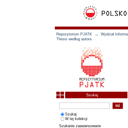
Repozytorium PJATK
→
Wydział Informat
Thesis według autora
Szukaj
Szukaj
W tej kolekcji
Szukanie zaawansowane